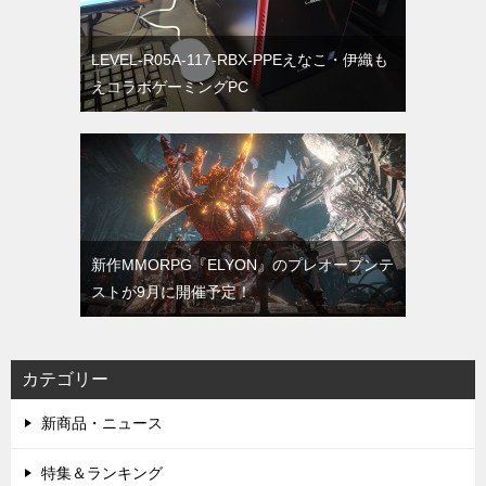
LEVEL-R05A-117-RBX-PPEえなこ・伊織も
えコラボゲーミングPC
新作MMORPG『ELYON』のプレオープンテ
ストが9月に開催予定！
カテゴリー
新商品・ニュース
特集＆ランキング