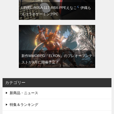
LEVEL-R05A-117-RBX-PPEえなこ・伊織も
えコラボゲーミングPC
新作MMORPG『ELYON』のプレオープンテ
ストが9月に開催予定！
カテゴリー
新商品・ニュース
特集＆ランキング