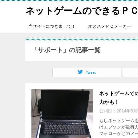
ネットゲームのできるＰ
当サイトにつきまして！
オススメＰＣメーカー
「サポート」の記事一覧
Tweet
ネットゲームで
力かも！
公開日：
2014年8月
もしネットゲーム
はエプソンが最有
フォローがどのメ