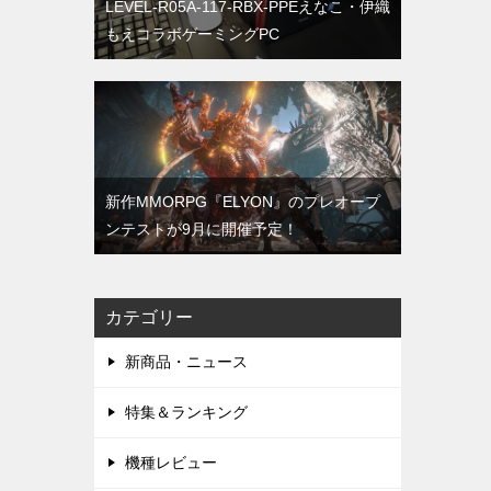
LEVEL-R05A-117-RBX-PPEえなこ・伊織
もえコラボゲーミングPC
新作MMORPG『ELYON』のプレオープ
ンテストが9月に開催予定！
カテゴリー
新商品・ニュース
特集＆ランキング
機種レビュー