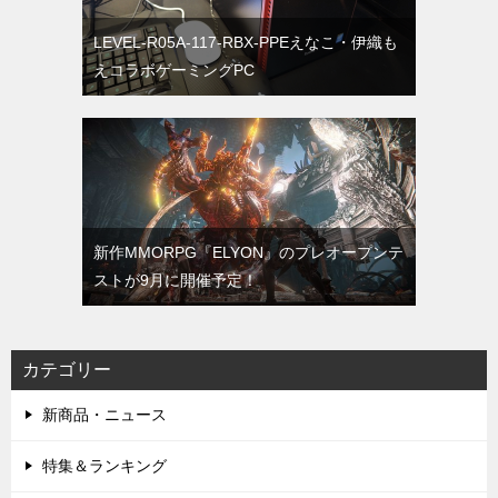
LEVEL-R05A-117-RBX-PPEえなこ・伊織も
えコラボゲーミングPC
新作MMORPG『ELYON』のプレオープンテ
ストが9月に開催予定！
カテゴリー
新商品・ニュース
特集＆ランキング